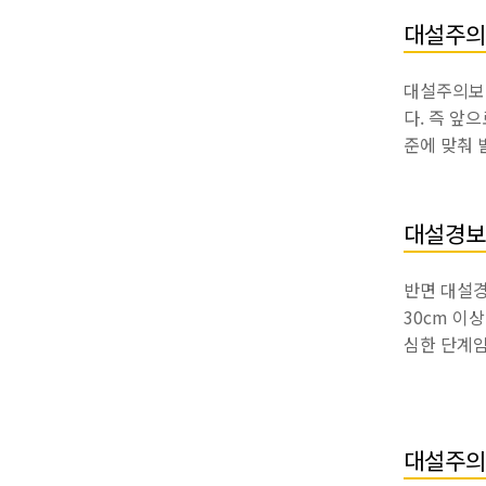
대설주의
대설주의보 
다. 즉 앞
준에 맞춰 
대설경보
반면 대설경
30cm 이
심한 단계임
대설주의