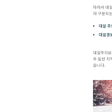
따라서 대설
라 구분되는
대설 주의
대설경보 
대설주의보의
우 일반 지
습니다.