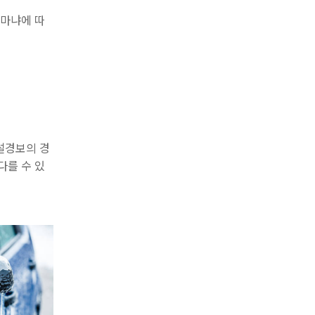
얼마냐에 따
설경보의 경
다를 수 있