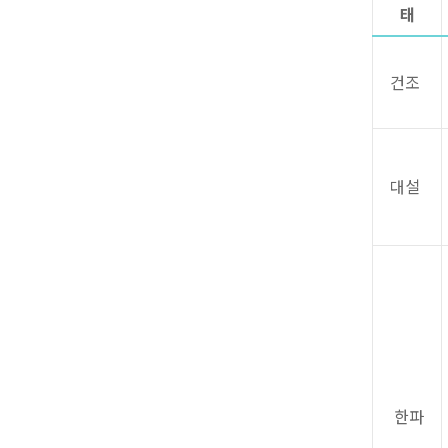
태
건조
대설
한파