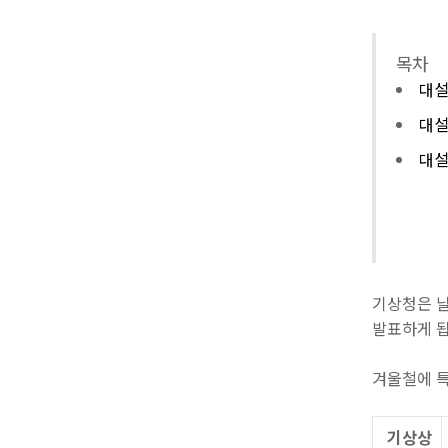
목차
대
대
대설
기상청은 날
발표하게 됩
겨울철에 특
기상상