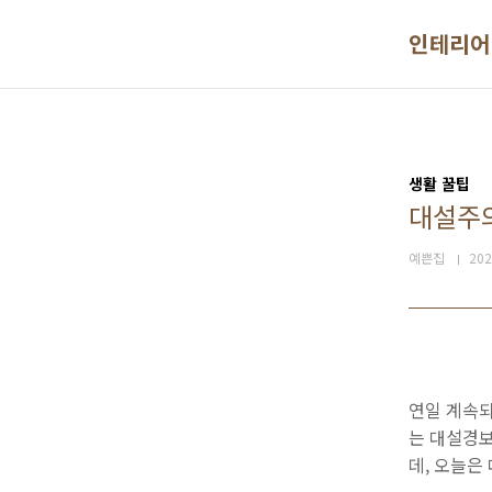
본문 바로가기
인테리어
생활 꿀팁
대설주
예쁜집
202
연일 계속되
는 대설경보
데, 오늘은