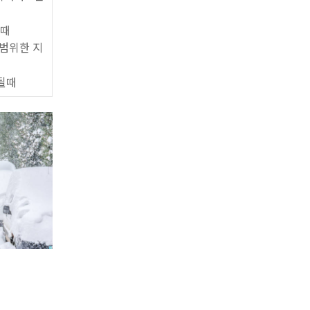
될때
범위한 지
될때