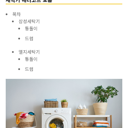
목차
삼성세탁기
통돌이
드럼
엘지세탁기
통돌이
드럼